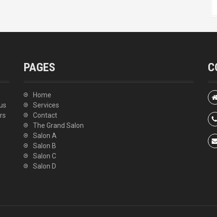
PAGES
C
Home
ous
Services
rs
Contact
The Grand Salon
Salon A
Salon B
Salon C
Salon D